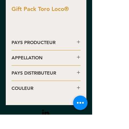
Gift Pack Toro Loco®
PAYS PRODUCTEUR
Espagne
APPELLATION
• Utiel-Requena DO
PAYS DISTRIBUTEUR
• Huile d'Olive Extra Vierge
• Royaume-Uni
COULEUR
Rouge