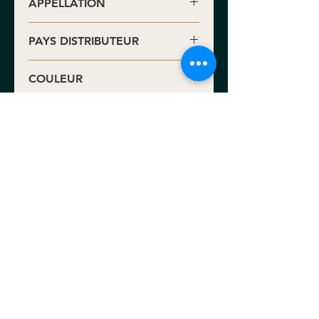
APPELLATION
Utiel-Requena DO
PAYS DISTRIBUTEUR
• Royaume-Uni
COULEUR
Rouge
S.A.S. Benoit Valerie Calvet
171 rue Lucien Faure • 33300 Bordeaux •
FRANCE
N° Adème : NFR202893_01NGHO
L'abus d'alcool est dangereux pour la santé.
Consommer avec modération.