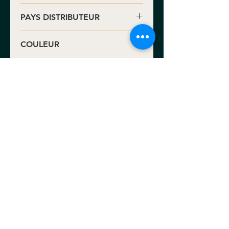
Utiel-Requena DO
PAYS DISTRIBUTEUR
COULEUR
Rosé
S.A.S. Benoit Valerie Calvet
171 rue Lucien Faure • 33300 Bordeaux •
FRANCE
N° Adème : NFR202893_01NGHO
L'abus d'alcool est dangereux pour la santé.
Consommer avec modération.
S.A.S. au capital de 510880€