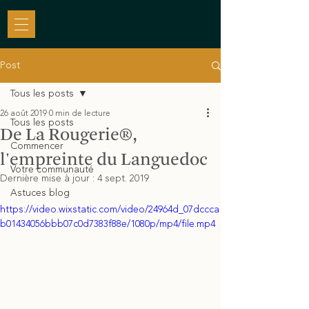
Post
Tous les posts
26 août 2019
0 min de lecture
Tous les posts
De La Rougerie®,
Commencer
l'empreinte du Languedoc
Votre communauté
Dernière mise à jour :
4 sept. 2019
Astuces blog
https://video.wixstatic.com/video/24964d_07dccca
b01434056bbb07c0d7383f88e/1080p/mp4/file.mp4