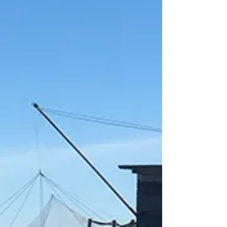
Une rentrée masquée pour
la Maison BVC
Comme toujours, l'équipe de la maison BVC
est à 100% aux cotés de ses clients ! Tout a
été mis en place afin d’assurer la protection
de chac